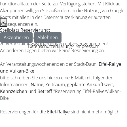
Funktionalitäten der Seite zur Verfügung stehen. Mit Klick auf
Akzeptieren willigen Sie außerdem in die Nutzung von Google
Fonts mit allen in der Datenschutzerklärung erläuterten
×
Konsequenzen ein.
Stellplatz Reservierung:
Reservierungen werden nur
Akzeptieren
Ablehnen
zu Veranstaltungswochenenden entgegengenommen!
Datenschutzerklärung
|
Impressum
An anderen Tagen bieten wir keine Reservierung an.
An Veranstaltungswochenenden der Stadt-Daun:
Eifel-Rallye
und Vulkan-Bike
bitte schreiben Sie uns hierzu eine E-Mail, mit folgenden
Informationen:
Name
,
Zeitraum
,
geplante Ankunftszeit
,
Kennzeichen
und
Betreff
"Reservierung Eifel-Rallye/Vulkan-
Bike".
Reservierungen für die
Eifel-Rallye
sind nicht mehr möglich