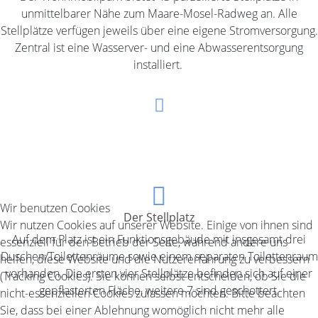
unmittelbarer Nähe zum Maare-Mosel-Radweg an. Alle
Stellplätze verfügen jeweils über eine eigene Stromversorgung.
Zentral ist eine Wasserver- und eine Abwasserentsorgung
installiert.
Wohnmobilpark am Lieserbogen
"Wir freuen uns auf Ihren Besuch"
Wir benutzen Cookies
Der Stellplatz
Wir nutzen Cookies auf unserer Website. Einige von ihnen sind
Auf dem Platz ist ein Funktionsgebäude mit insgesamt drei
essenziell für den Betrieb der Seite, während andere uns
Duschen/Toilettenräume sowie einem separaten Toilettenraum
helfen, diese Website und die Nutzererfahrung zu verbessern
vorhanden. Die ersten vier Stellplätze befinden sich auf einer
(Tracking Cookies). Sie können selbst entscheiden, ob Sie die
gepflasterten Fläche, weitere 7 sind geschottert.
nicht-essenziellen Cookies zulassen möchten. Bitte beachten
Sie, dass bei einer Ablehnung womöglich nicht mehr alle